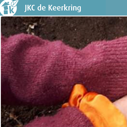
ONDERWIJS
KINDEROPVANG
KENNISMAKEN
PRAKT
Bellen
E-mail
Agenda
Locatie